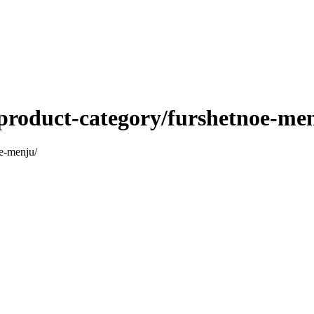
roduct-category/furshetnoe-men
e-menju/