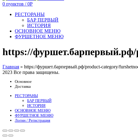
0
пунктов
/
0
Р
РЕСТОРАНЫ
БАР ПЕРВЫЙ
ИСТОРИЯ
ОСНОВНОЕ МЕНЮ
ФУРШЕТНОЕ МЕНЮ
https://фуршет.барпервый.рф/p
Главная
»
https://фуршет.барпервый.рф/product-category/furshetno
2023
Все права защищены.
Основное
Доставка
РЕСТОРАНЫ
БАР ПЕРВЫЙ
ИСТОРИЯ
ОСНОВНОЕ МЕНЮ
ФУРШЕТНОЕ МЕНЮ
Логин / Регистрация