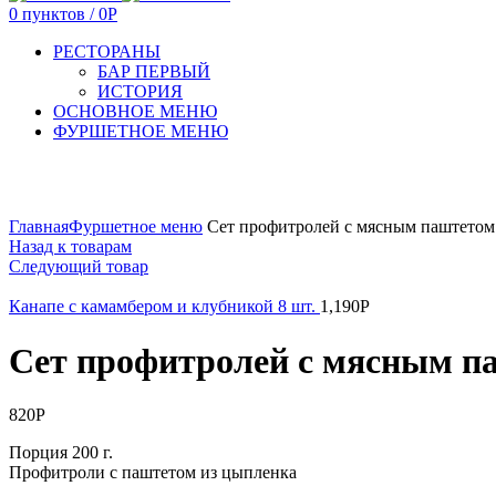
0
пунктов
/
0
Р
РЕСТОРАНЫ
БАР ПЕРВЫЙ
ИСТОРИЯ
ОСНОВНОЕ МЕНЮ
ФУРШЕТНОЕ МЕНЮ
Увеличить
Главная
Фуршетное меню
Сет профитролей с мясным паштетом 
Назад к товарам
Следующий товар
Канапе с камамбером и клубникой 8 шт.
1,190
Р
Сет профитролей с мясным па
820
Р
Порция 200 г.
Профитроли с паштетом из цыпленка